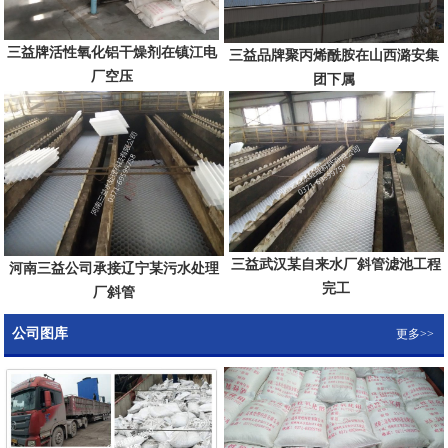
三益牌活性氧化铝干燥剂在镇江电
三益品牌聚丙烯酰胺在山西潞安集
厂空压
团下属
三益武汉某自来水厂斜管滤池工程
河南三益公司承接辽宁某污水处理
完工
厂斜管
公司图库
更多>>