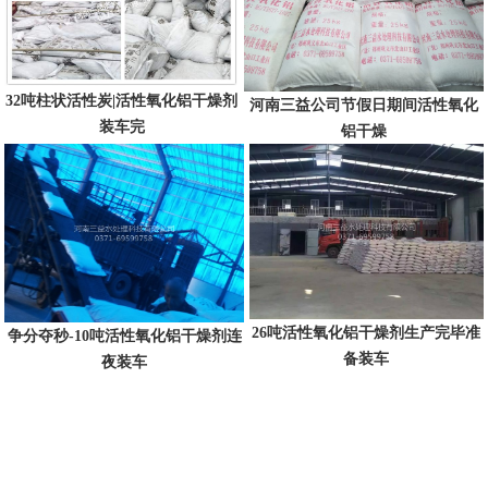
32吨柱状活性炭|活性氧化铝干燥剂
河南三益公司节假日期间活性氧化
装车完
铝干燥
26吨活性氧化铝干燥剂生产完毕准
争分夺秒-10吨活性氧化铝干燥剂连
备装车
夜装车