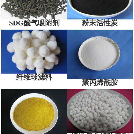
SDG酸气吸附剂
粉末活性炭
纤维球滤料
聚丙烯酰胺