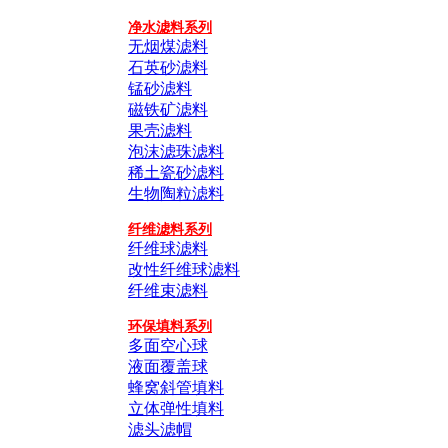
净水滤料系列
无烟煤滤料
石英砂滤料
锰砂滤料
磁铁矿滤料
果壳滤料
泡沫滤珠滤料
稀土瓷砂滤料
生物陶粒滤料
纤维滤料系列
纤维球滤料
改性纤维球滤料
纤维束滤料
环保填料系列
多面空心球
液面覆盖球
蜂窝斜管填料
立体弹性填料
滤头滤帽