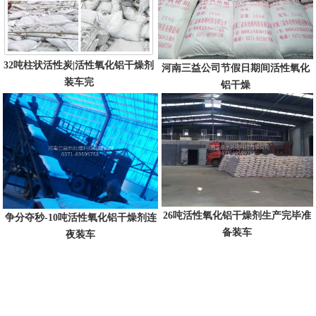
32吨柱状活性炭|活性氧化铝干燥剂
河南三益公司节假日期间活性氧化
装车完
铝干燥
26吨活性氧化铝干燥剂生产完毕准
争分夺秒-10吨活性氧化铝干燥剂连
备装车
夜装车