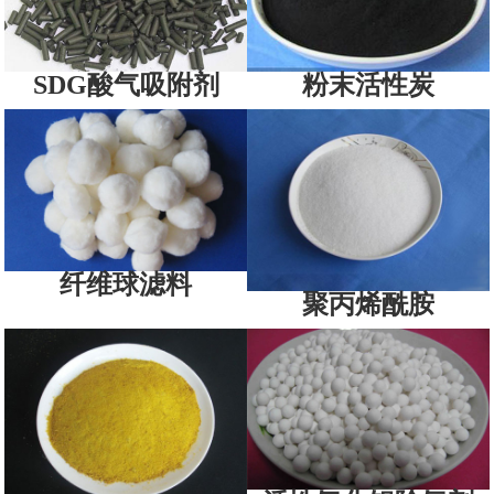
SDG酸气吸附剂
粉末活性炭
纤维球滤料
聚丙烯酰胺