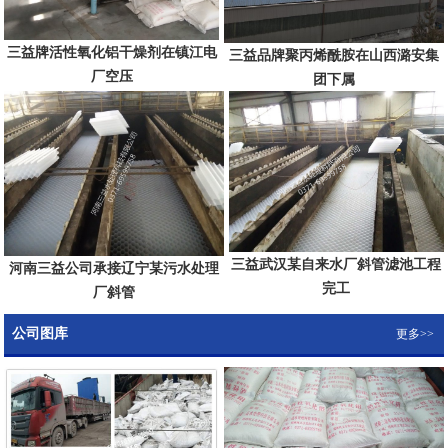
三益牌活性氧化铝干燥剂在镇江电
三益品牌聚丙烯酰胺在山西潞安集
厂空压
团下属
三益武汉某自来水厂斜管滤池工程
河南三益公司承接辽宁某污水处理
完工
厂斜管
公司图库
更多>>