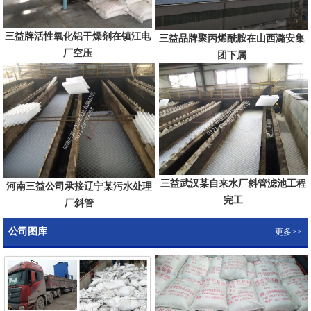
三益牌活性氧化铝干燥剂在镇江电
三益品牌聚丙烯酰胺在山西潞安集
厂空压
团下属
三益武汉某自来水厂斜管滤池工程
河南三益公司承接辽宁某污水处理
完工
厂斜管
公司图库
更多>>