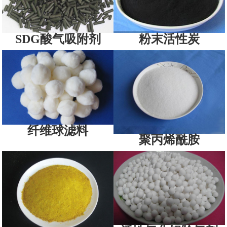
SDG酸气吸附剂
粉末活性炭
纤维球滤料
聚丙烯酰胺