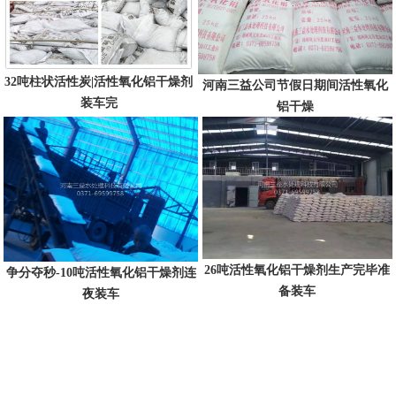
32吨柱状活性炭|活性氧化铝干燥剂
河南三益公司节假日期间活性氧化
装车完
铝干燥
26吨活性氧化铝干燥剂生产完毕准
争分夺秒-10吨活性氧化铝干燥剂连
备装车
夜装车