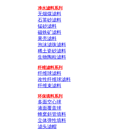
净水滤料系列
无烟煤滤料
石英砂滤料
锰砂滤料
磁铁矿滤料
果壳滤料
泡沫滤珠滤料
稀土瓷砂滤料
生物陶粒滤料
纤维滤料系列
纤维球滤料
改性纤维球滤料
纤维束滤料
环保填料系列
多面空心球
液面覆盖球
蜂窝斜管填料
立体弹性填料
滤头滤帽