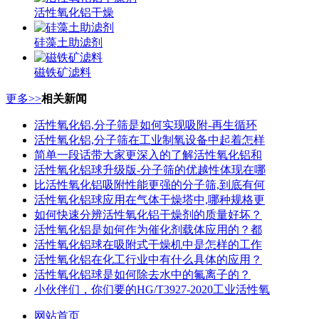
活性氧化铝干燥
硅藻土助滤剂
磁铁矿滤料
更多>>
相关新闻
活性氧化铝,分子筛是如何实现吸附-再生循环
活性氧化铝,分子筛在工业制氧设备中起着怎样
简单一段话带大家更深入的了解活性氧化铝和
活性氧化铝球升级版-分子筛的优越性体现在哪
比活性氧化铝吸附性能更强的分子筛,到底有何
活性氧化铝球应用在气体干燥塔中,哪种规格更
如何快速分辨活性氧化铝干燥剂的质量好坏？
活性氧化铝是如何作为催化剂载体应用的？都
活性氧化铝球在吸附式干燥机中是怎样的工作
活性氧化铝在化工行业中有什么具体的应用？
活性氧化铝球是如何除去水中的氟离子的？
小伙伴们，你们要的HG/T3927-2020工业活性氧
网站首页