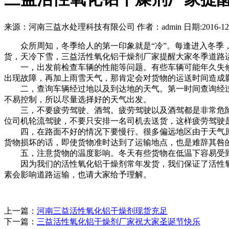
来源：河南三益水处理科技有限公司 作者：admin 日期:2016-12-
众所周知，冬季给人的第一印象就是“冷”。每逢进入冬季，
货，天冷下雪，三益活性氧化铝干燥剂厂家提醒大家冬季道路
一，出发前检查车辆的性能等问题。有些车辆可能年久失修
出现故障，再加上雨雪天气，那肯定会对货物的运送时间造成
二，查询车辆经过地以及到达地的天气。第一时间查询经过
不易控制，所以尽量选择好的天气出发。
三，不要疲劳驾驶、酒驾。疲劳驾驶以及酒驾都是非常危险
位司机轮流驾驶，不要只安排一名司机去送货，这样疲劳驾驶
四，在路面不好的情况下要慢行。很多偏远地区由于天气原
货物损坏的话，即使货物准时达到了运输地点，也是难辞其咎
五，注意货物的温度影响。冬天有些货物在低温下容易受到
因为我们的活性氧化铝干燥剂常年发货，我们保证了活性氧
素会影响道路运输，也请大家给予理解。
上一篇：
河南三益活性氧化铝干燥剂现货充足
下一篇：
三益活性氧化铝干燥剂厂家祝大家圣诞节快乐