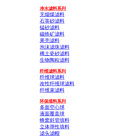
净水滤料系列
无烟煤滤料
石英砂滤料
锰砂滤料
磁铁矿滤料
果壳滤料
泡沫滤珠滤料
稀土瓷砂滤料
生物陶粒滤料
纤维滤料系列
纤维球滤料
改性纤维球滤料
纤维束滤料
环保填料系列
多面空心球
液面覆盖球
蜂窝斜管填料
立体弹性填料
滤头滤帽