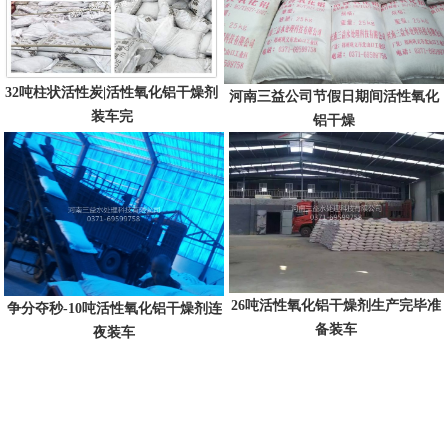
32吨柱状活性炭|活性氧化铝干燥剂
河南三益公司节假日期间活性氧化
装车完
铝干燥
26吨活性氧化铝干燥剂生产完毕准
争分夺秒-10吨活性氧化铝干燥剂连
备装车
夜装车