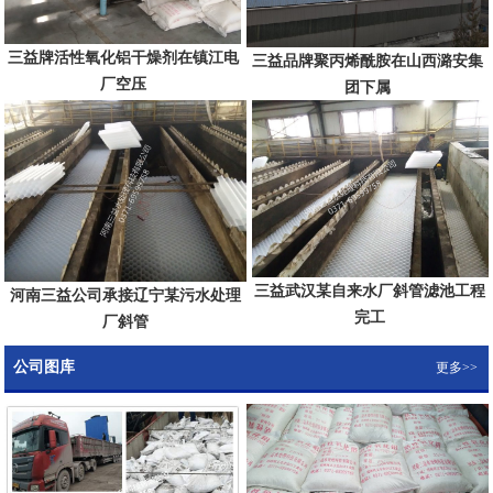
三益牌活性氧化铝干燥剂在镇江电
三益品牌聚丙烯酰胺在山西潞安集
厂空压
团下属
三益武汉某自来水厂斜管滤池工程
河南三益公司承接辽宁某污水处理
完工
厂斜管
公司图库
更多>>