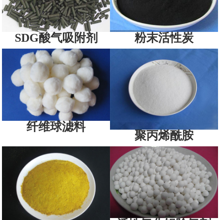
SDG酸气吸附剂
粉末活性炭
纤维球滤料
聚丙烯酰胺