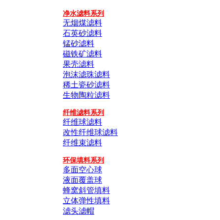
净水滤料系列
无烟煤滤料
石英砂滤料
锰砂滤料
磁铁矿滤料
果壳滤料
泡沫滤珠滤料
稀土瓷砂滤料
生物陶粒滤料
纤维滤料系列
纤维球滤料
改性纤维球滤料
纤维束滤料
环保填料系列
多面空心球
液面覆盖球
蜂窝斜管填料
立体弹性填料
滤头滤帽