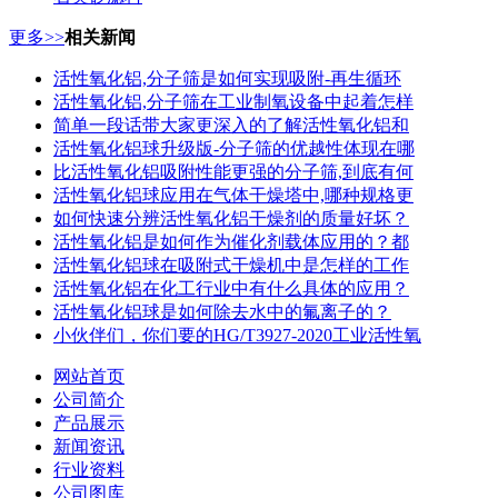
更多>>
相关新闻
活性氧化铝,分子筛是如何实现吸附-再生循环
活性氧化铝,分子筛在工业制氧设备中起着怎样
简单一段话带大家更深入的了解活性氧化铝和
活性氧化铝球升级版-分子筛的优越性体现在哪
比活性氧化铝吸附性能更强的分子筛,到底有何
活性氧化铝球应用在气体干燥塔中,哪种规格更
如何快速分辨活性氧化铝干燥剂的质量好坏？
活性氧化铝是如何作为催化剂载体应用的？都
活性氧化铝球在吸附式干燥机中是怎样的工作
活性氧化铝在化工行业中有什么具体的应用？
活性氧化铝球是如何除去水中的氟离子的？
小伙伴们，你们要的HG/T3927-2020工业活性氧
网站首页
公司简介
产品展示
新闻资讯
行业资料
公司图库