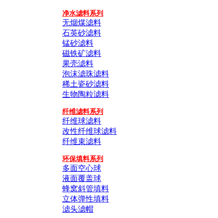
净水滤料系列
无烟煤滤料
石英砂滤料
锰砂滤料
磁铁矿滤料
果壳滤料
泡沫滤珠滤料
稀土瓷砂滤料
生物陶粒滤料
纤维滤料系列
纤维球滤料
改性纤维球滤料
纤维束滤料
环保填料系列
多面空心球
液面覆盖球
蜂窝斜管填料
立体弹性填料
滤头滤帽