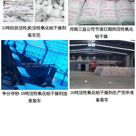
32吨柱状活性炭|活性氧化铝干燥剂
河南三益公司节假日期间活性氧化
装车完
铝干燥
26吨活性氧化铝干燥剂生产完毕准
争分夺秒-10吨活性氧化铝干燥剂连
备装车
夜装车