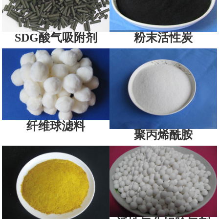
SDG酸气吸附剂
粉末活性炭
纤维球滤料
聚丙烯酰胺