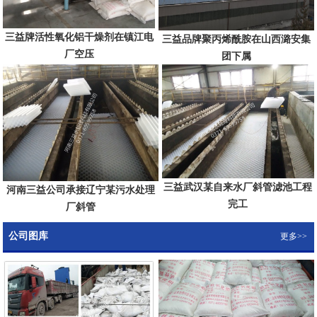
三益牌活性氧化铝干燥剂在镇江电
三益品牌聚丙烯酰胺在山西潞安集
厂空压
团下属
三益武汉某自来水厂斜管滤池工程
河南三益公司承接辽宁某污水处理
完工
厂斜管
公司图库
更多>>