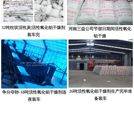
32吨柱状活性炭|活性氧化铝干燥剂
河南三益公司节假日期间活性氧化
装车完
铝干燥
26吨活性氧化铝干燥剂生产完毕准
争分夺秒-10吨活性氧化铝干燥剂连
备装车
夜装车