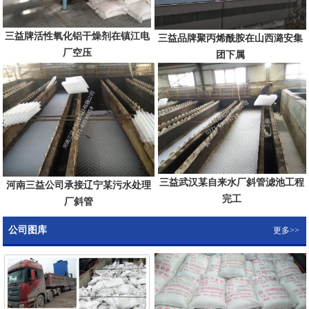
三益牌活性氧化铝干燥剂在镇江电
三益品牌聚丙烯酰胺在山西潞安集
厂空压
团下属
三益武汉某自来水厂斜管滤池工程
河南三益公司承接辽宁某污水处理
完工
厂斜管
公司图库
更多>>