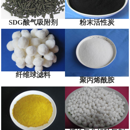
SDG酸气吸附剂
粉末活性炭
纤维球滤料
聚丙烯酰胺