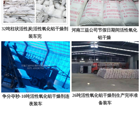
32吨柱状活性炭|活性氧化铝干燥剂
河南三益公司节假日期间活性氧化
装车完
铝干燥
26吨活性氧化铝干燥剂生产完毕准
争分夺秒-10吨活性氧化铝干燥剂连
备装车
夜装车