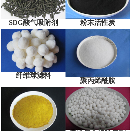
SDG酸气吸附剂
粉末活性炭
纤维球滤料
聚丙烯酰胺