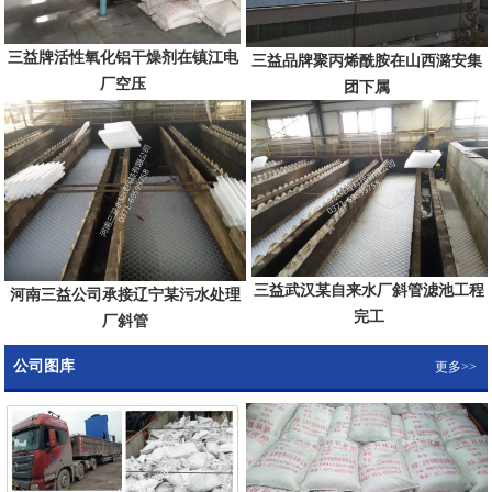
三益牌活性氧化铝干燥剂在镇江电
三益品牌聚丙烯酰胺在山西潞安集
厂空压
团下属
三益武汉某自来水厂斜管滤池工程
河南三益公司承接辽宁某污水处理
完工
厂斜管
公司图库
更多>>