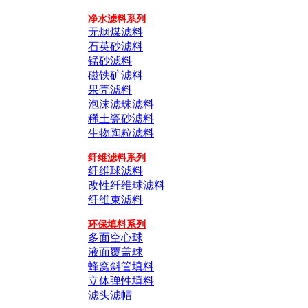
净水滤料系列
无烟煤滤料
石英砂滤料
锰砂滤料
磁铁矿滤料
果壳滤料
泡沫滤珠滤料
稀土瓷砂滤料
生物陶粒滤料
纤维滤料系列
纤维球滤料
改性纤维球滤料
纤维束滤料
环保填料系列
多面空心球
液面覆盖球
蜂窝斜管填料
立体弹性填料
滤头滤帽