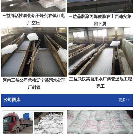
三益牌活性氧化铝干燥剂在镇江电
三益品牌聚丙烯酰胺在山西潞安集
厂空压
团下属
三益武汉某自来水厂斜管滤池工程
河南三益公司承接辽宁某污水处理
完工
厂斜管
公司图库
更多>>