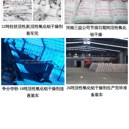
32吨柱状活性炭|活性氧化铝干燥剂
河南三益公司节假日期间活性氧化
装车完
铝干燥
26吨活性氧化铝干燥剂生产完毕准
争分夺秒-10吨活性氧化铝干燥剂连
备装车
夜装车