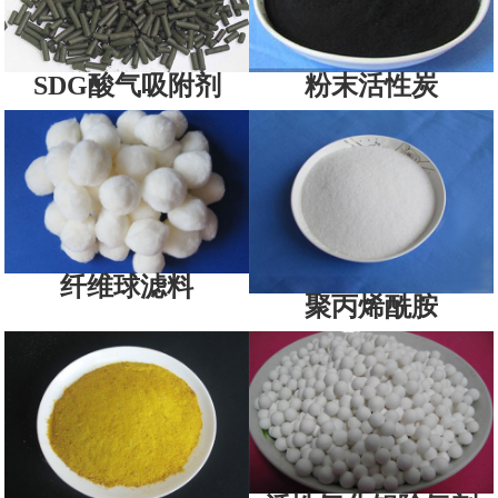
SDG酸气吸附剂
粉末活性炭
纤维球滤料
聚丙烯酰胺