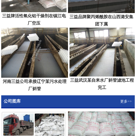
三益牌活性氧化铝干燥剂在镇江电
三益品牌聚丙烯酰胺在山西潞安集
厂空压
团下属
三益武汉某自来水厂斜管滤池工程
河南三益公司承接辽宁某污水处理
完工
厂斜管
公司图库
更多>>