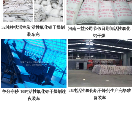
32吨柱状活性炭|活性氧化铝干燥剂
河南三益公司节假日期间活性氧化
装车完
铝干燥
26吨活性氧化铝干燥剂生产完毕准
争分夺秒-10吨活性氧化铝干燥剂连
备装车
夜装车