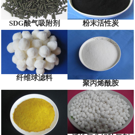
SDG酸气吸附剂
粉末活性炭
纤维球滤料
聚丙烯酰胺