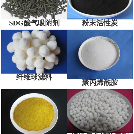
SDG酸气吸附剂
粉末活性炭
纤维球滤料
聚丙烯酰胺