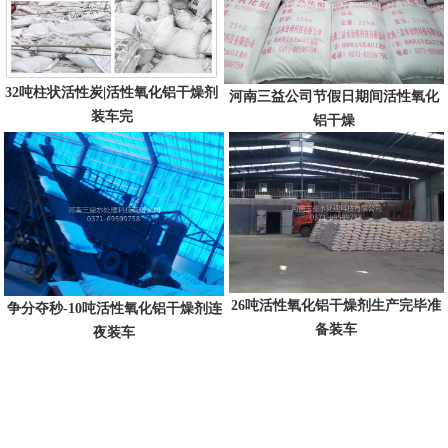
32吨柱状活性炭|活性氧化铝干燥剂
河南三益公司节假日期间活性氧化
装车完
铝干燥
26吨活性氧化铝干燥剂生产完毕准
争分夺秒-10吨活性氧化铝干燥剂连
备装车
夜装车