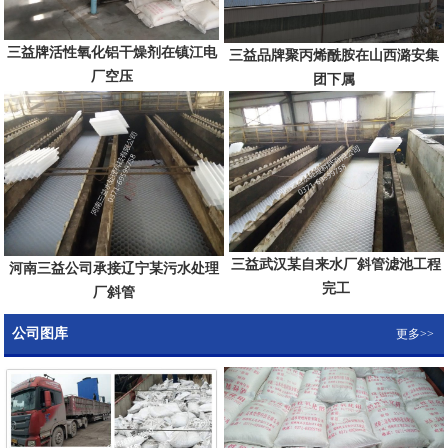
三益牌活性氧化铝干燥剂在镇江电
三益品牌聚丙烯酰胺在山西潞安集
厂空压
团下属
三益武汉某自来水厂斜管滤池工程
河南三益公司承接辽宁某污水处理
完工
厂斜管
公司图库
更多>>