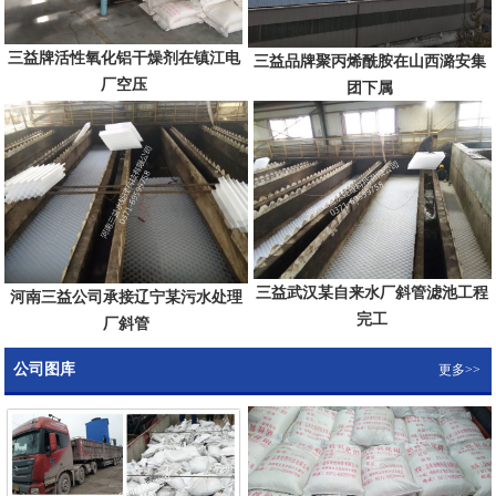
三益牌活性氧化铝干燥剂在镇江电
三益品牌聚丙烯酰胺在山西潞安集
厂空压
团下属
三益武汉某自来水厂斜管滤池工程
河南三益公司承接辽宁某污水处理
完工
厂斜管
公司图库
更多>>