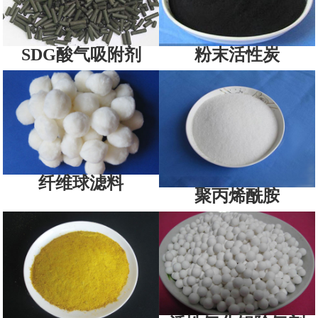
SDG酸气吸附剂
粉末活性炭
纤维球滤料
聚丙烯酰胺