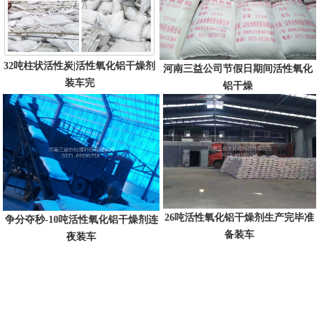
32吨柱状活性炭|活性氧化铝干燥剂
河南三益公司节假日期间活性氧化
装车完
铝干燥
26吨活性氧化铝干燥剂生产完毕准
争分夺秒-10吨活性氧化铝干燥剂连
备装车
夜装车