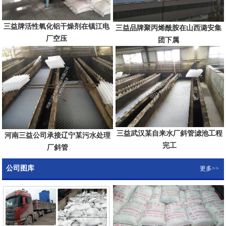
三益牌活性氧化铝干燥剂在镇江电
三益品牌聚丙烯酰胺在山西潞安集
厂空压
团下属
三益武汉某自来水厂斜管滤池工程
河南三益公司承接辽宁某污水处理
完工
厂斜管
公司图库
更多>>