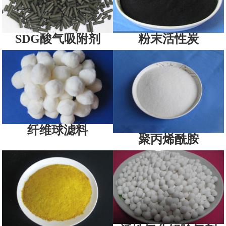
SDG酸气吸附剂
粉末活性炭
纤维球滤料
聚丙烯酰胺