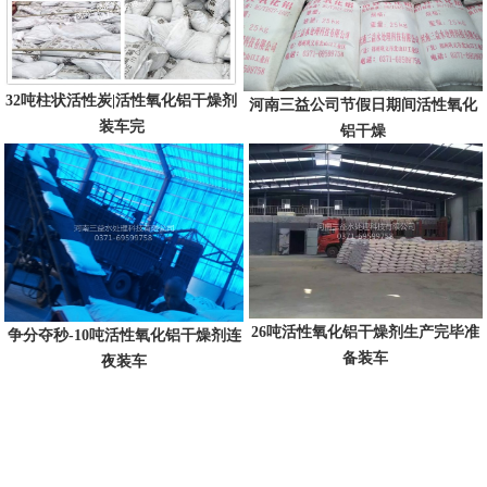
32吨柱状活性炭|活性氧化铝干燥剂
河南三益公司节假日期间活性氧化
装车完
铝干燥
26吨活性氧化铝干燥剂生产完毕准
争分夺秒-10吨活性氧化铝干燥剂连
备装车
夜装车