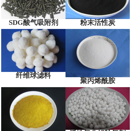
SDG酸气吸附剂
粉末活性炭
纤维球滤料
聚丙烯酰胺