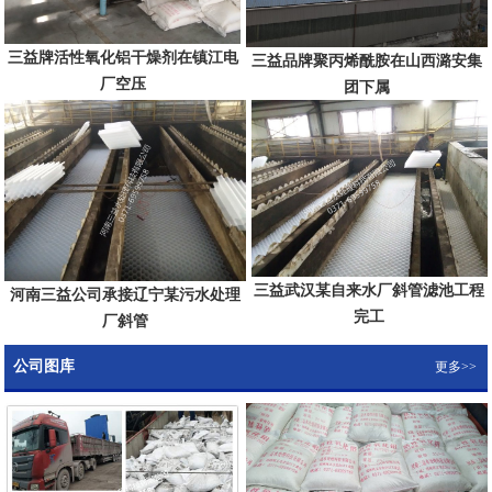
三益牌活性氧化铝干燥剂在镇江电
三益品牌聚丙烯酰胺在山西潞安集
厂空压
团下属
三益武汉某自来水厂斜管滤池工程
河南三益公司承接辽宁某污水处理
完工
厂斜管
公司图库
更多>>