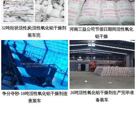
32吨柱状活性炭|活性氧化铝干燥剂
河南三益公司节假日期间活性氧化
装车完
铝干燥
26吨活性氧化铝干燥剂生产完毕准
争分夺秒-10吨活性氧化铝干燥剂连
备装车
夜装车