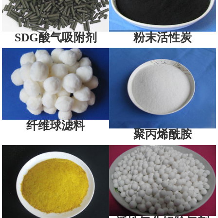
SDG酸气吸附剂
粉末活性炭
纤维球滤料
聚丙烯酰胺