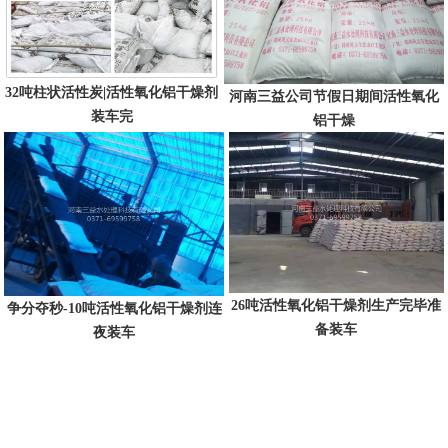
32吨柱状活性炭|活性氧化铝干燥剂
河南三益公司节假日期间活性氧化
装车完
铝干燥
26吨活性氧化铝干燥剂生产完毕准
争分夺秒-10吨活性氧化铝干燥剂连
备装车
夜装车