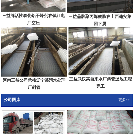
三益牌活性氧化铝干燥剂在镇江电
三益品牌聚丙烯酰胺在山西潞安集
厂空压
团下属
三益武汉某自来水厂斜管滤池工程
河南三益公司承接辽宁某污水处理
完工
厂斜管
公司图库
更多>>